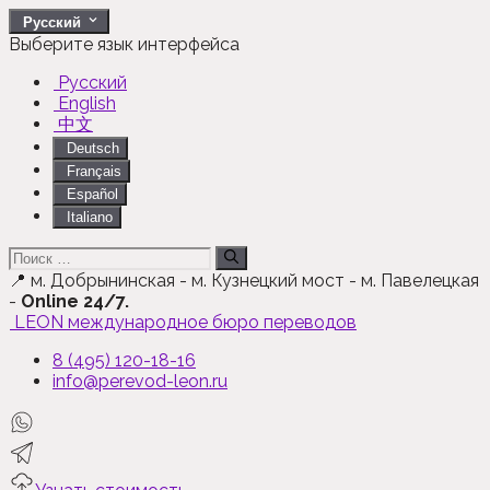
Перейти
Русский
к
Выберите язык интерфейса
содержимому
Русский
English
中文
Deutsch
Français
Español
Italiano
Поиск:
📍
м. Добрынинская - м. Кузнецкий мост - м. Павелецкая
-
Online 24/7.
LEON
международное бюро переводов
8 (495) 120-18-16
info@perevod-leon.ru