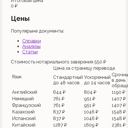
Итоговая цена
0 ₽
Цены
Популярыне документы:
Справки
Анализы
Статьи
Стоимость нотариального заверения
550 ₽
Цена за страницу перевода
Срочн
Язык
Стандартный
Ускоренный
в день
до 48 часов
до 24 часов
обращ
Английский
644 ₽
804 ₽
1190 ₽
Немецкий
761 ₽
951 ₽
1407 ₽
Французский
761 ₽
951 ₽
1407 ₽
Казахский
837 ₽
1046 ₽
1548 ₽
Испанский
837 ₽
1046 ₽
1548 ₽
Китайский
1287 ₽
1609 ₽
2381 ₽