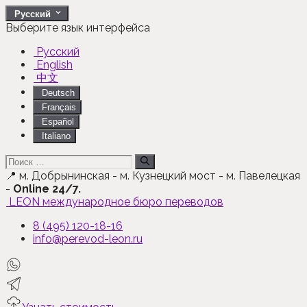
Перейти
Русский
к
Выберите язык интерфейса
содержимому
Русский
English
中文
Deutsch
Français
Español
Italiano
Поиск:
📍
м. Добрынинская - м. Кузнецкий мост - м. Павелецкая
-
Online 24/7.
LEON
международное бюро переводов
8 (495) 120-18-16
info@perevod-leon.ru