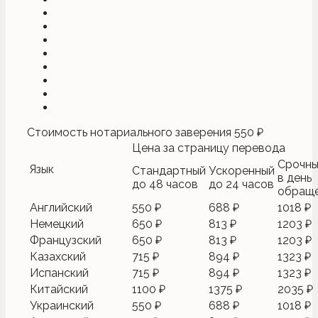
Стоимость нотариального заверения
550 ₽
Цена за страницу перевода
Срочн
Язык
Стандартный
Ускоренный
в день
до 48 часов
до 24 часов
обращ
Английский
550 ₽
688 ₽
1018 ₽
Немецкий
650 ₽
813 ₽
1203 ₽
Французский
650 ₽
813 ₽
1203 ₽
Казахский
715 ₽
894 ₽
1323 ₽
Испанский
715 ₽
894 ₽
1323 ₽
Китайский
1100 ₽
1375 ₽
2035 ₽
Украинский
550 ₽
688 ₽
1018 ₽