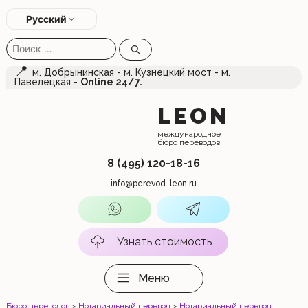
Перейти
к
Русский
содержимому
Поиск:
📍
м. Добрынинская - м. Кузнецкий мост - м.
Павелецкая -
Online 24/7.
LEON
международное
бюро переводов
8 (495) 120-18-16
info@perevod-leon.ru
Узнать стоимость
Меню
Бюро переводов
>
Нотариальный перевод
>
Нотариальный перевод